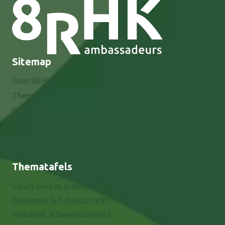
Sitemap
Over 8RHK
Thematafels
Innovaties
Agenda
Nieuws
Contact
Thematafels
Smart werken & Innovatie
Onderwijs & Arbeidsmarkt
Mobiliteit & Bereikbaarheid