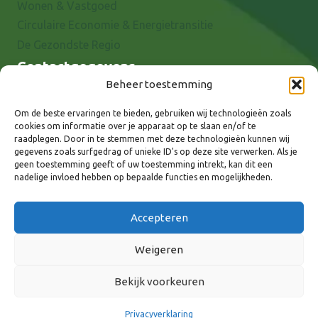
Wonen & Vastgoed
Circulaire Economie & Energietransitie
De Gezondste Regio
Contactgegevens
Beheer toestemming
Raadhuisstraat 25
7001 EX Doetinchem
Om de beste ervaringen te bieden, gebruiken wij technologieën zoals
cookies om informatie over je apparaat op te slaan en/of te
E-mail: info@8rhk.nl
raadplegen. Door in te stemmen met deze technologieën kunnen wij
Telefoonnummers
gegevens zoals surfgedrag of unieke ID's op deze site verwerken. Als je
geen toestemming geeft of uw toestemming intrekt, kan dit een
Privacyverklaring
nadelige invloed hebben op bepaalde functies en mogelijkheden.
Cookieverklaring
Disclaimer
Accepteren
Weigeren
Bekijk voorkeuren
Volg ons via:
Privacyverklaring