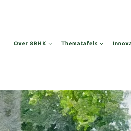
Over 8RHK
Thematafels
Innov