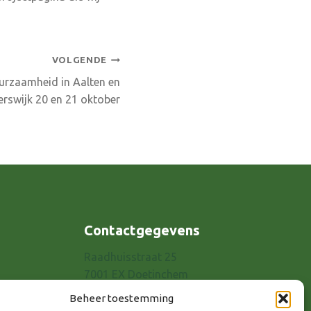
VOLGENDE
urzaamheid in Aalten en
erswijk 20 en 21 oktober
Contactgegevens
Raadhuisstraat 25
7001 EX Doetinchem
E-mail: info@8rhk.nl
Beheer toestemming