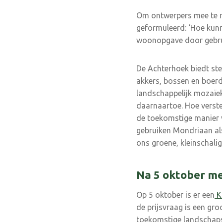
Om ontwerpers mee te n
geformuleerd: ‘Hoe kunn
woonopgave door gebruik
De Achterhoek biedt ste
akkers, bossen en boerd
landschappelijk mozaïe
daarnaartoe. Hoe verste
de toekomstige manier v
gebruiken Mondriaan als
ons groene, kleinschali
Na 5 oktober me
Op 5 oktober is er een
K
de prijsvraag is een gr
toekomstige landschapsi