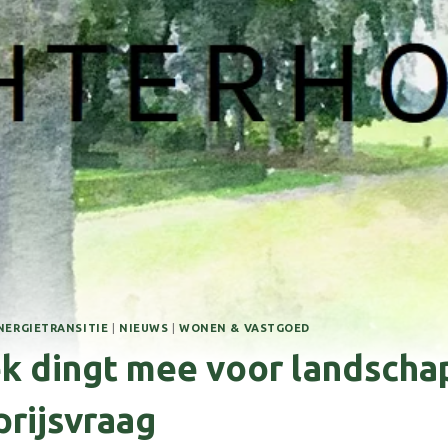
NERGIETRANSITIE
|
NIEUWS
|
WONEN & VASTGOED
k dingt mee voor landsch
prijsvraag