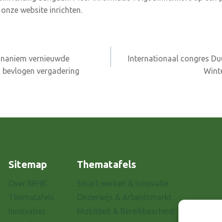
 onze website inrichten.
unaniem vernieuwde
Internationaal congres Du
n bevlogen vergadering
Wint
Sitemap
Thematafels
Over 8RHK
Smart werken & Innovatie
Thematafels
Onderwijs & Arbeidsmarkt
Innovaties
Mobiliteit & Bereikbaarheid