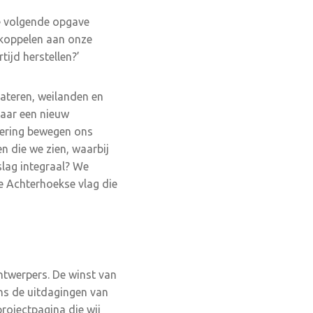
e volgende opgave
 koppelen aan onze
ijd herstellen?’
ateren, weilanden en
aar een nieuw
dering bewegen ons
n die we zien, waarbij
slag integraal? We
e Achterhoekse vlag die
ntwerpers. De winst van
ons de uitdagingen van
rojectpagina die wij