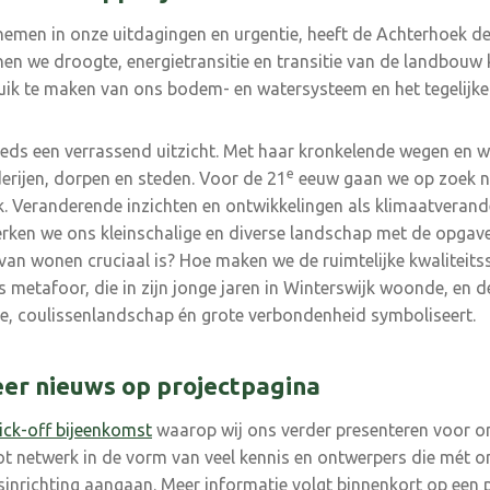
emen in onze uitdagingen en urgentie, heeft de Achterhoek d
en we droogte, energietransitie en transitie van de landbouw
 te maken van ons bodem- en watersysteem en het tegelijkert
eds een verrassend uitzicht. Met haar kronkelende wegen en w
e
erijen, dorpen en steden. Voor de 21
eeuw gaan we op zoek n
k. Veranderende inzichten en ontwikkelingen als klimaatveran
rken we ons kleinschalige en diverse landschap met de opgave
an wonen cruciaal is? Hoe maken we de ruimtelijke kwaliteits
 metafoor, die in zijn jonge jaren in Winterswijk woonde, en d
ge, coulissenlandschap én grote verbondenheid symboliseert.
er nieuws op projectpagina
ick-off bijeenkomst
waarop wij ons verder presenteren voor o
oot netwerk in de vorm van veel kennis en ontwerpers die mét 
nrichting aangaan. Meer informatie volgt binnenkort op een p