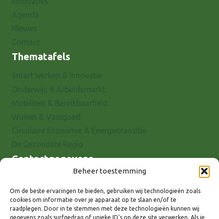
Innovaties
Agenda
Nieuws
Contact
Thematafels
Smart werken & Innovatie
Onderwijs & Arbeidsmarkt
Mobiliteit & Bereikbaarheid
Wonen & Vastgoed
Circulaire Economie & Energietransitie
De Gezondste Regio
Contactgegevens
Beheer toestemming
Raadhuisstraat 25
7001 EX Doetinchem
Om de beste ervaringen te bieden, gebruiken wij technologieën zoals
cookies om informatie over je apparaat op te slaan en/of te
E-mail: info@8rhk.nl
raadplegen. Door in te stemmen met deze technologieën kunnen wij
Telefoonnummers
gegevens zoals surfgedrag of unieke ID's op deze site verwerken. Als je