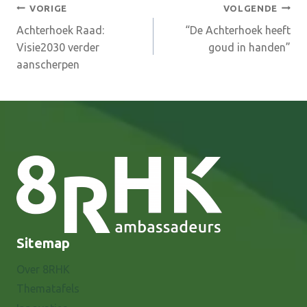
Bericht
VORIGE
VOLGENDE
Achterhoek Raad:
“De Achterhoek heeft
navigatie
Visie2030 verder
goud in handen”
aanscherpen
Sitemap
Over 8RHK
Thematafels