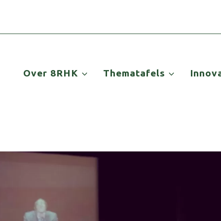
Over 8RHK
Thematafels
Innov