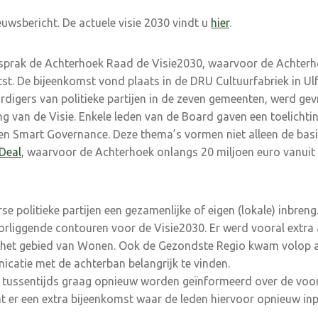
ieuwsbericht. De actuele visie 2030 vindt u
hier
.
prak de Achterhoek Raad de Visie2030, waarvoor de Achterh
st. De bijeenkomst vond plaats in de DRU Cultuurfabriek in Ulf
rdigers van politieke partijen in de zeven gemeenten, werd gev
ng van de Visie. Enkele leden van de Board gaven een toelicht
en Smart Governance. Deze thema’s vormen niet alleen de basi
Deal
, waarvoor de Achterhoek onlangs 20 miljoen euro vanuit 
e politieke partijen een gezamenlijke of eigen (lokale) inbren
oorliggende contouren voor de Visie2030. Er werd vooral extr
 het gebied van Wonen. Ook de Gezondste Regio kwam volop 
catie met de achterban belangrijk te vinden.
 tussentijds graag opnieuw worden geïnformeerd over de voo
t er een extra bijeenkomst waar de leden hiervoor opnieuw inp