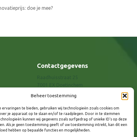
ovatieprijs: doe je mee?
Contactgegevens
Raadhuisstraat 25
7001 EX Doetinchem
E-mail: info@8rhk.nl
Beheer toestemming
Telefoonnummers
 ervaringen te bieden, gebruiken wij technologieën zoals cookies om
Privacyverklaring
over je apparaat op te slaan en/of te raadplegen. Door in te stemmen
Cookieverklaring
chnologieën kunnen wij gegevens zoals surfgedrag of unieke ID's op deze
ken. Als je geen toestemming geeft of uw toestemming intrekt, kan dit een
Disclaimer
vloed hebben op bepaalde functies en mogelijkheden.