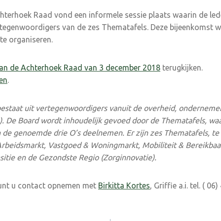
terhoek Raad vond een informele sessie plaats waarin de led
tegenwoordigers van de zes Thematafels. Deze bijeenkomst 
te organiseren.
van de Achterhoek Raad van 3 december 2018
terugkijken.
en
.
estaat uit vertegenwoordigers vanuit de overheid, ondernemer
’s). De Board wordt inhoudelijk gevoed door de Thematafels, w
 de genoemde drie O’s deelnemen. Er zijn zes Thematafels, t
Arbeidsmarkt, Vastgoed & Woningmarkt, Mobiliteit & Bereikbaar
itie en de Gezondste Regio (Zorginnovatie).
kunt u contact opnemen met
Birkitta Kortes
, Griffie a.i. tel. ( 0