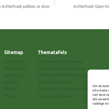
de Achterhoek pakken ze door
Achterhoek Open Inn
Sitemap
Thematafels
Over 8RHK
Smart werken & Innovatie
Thematafels
Onderwijs & Arbeidsmarkt
Innovaties
Mobiliteit & Bereikbaarheid
Agenda
Wonen & Vastgoed
Om de beste
Nieuws
Circulaire Economie & Energietransitie
informatie 
met deze te
Contact
De Gezondste Regio
site verwer
nadelige in