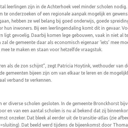
tal leerlingen zijn in de Achterhoek veel minder scholen nodig
 te onderzoeken of een regionale aanpak mogelijk en gewens
 gaan, hebben ze wel belang bij goed onderwijs, goede spreidi
 hun inwoners. Bij een leerlingendaling komt dit in gevaar. Vo
rn ligt gevoelig. Daarbij komen lege gebouwen, vaak in niet al t
n zal de gemeente daar als economisch eigenaar ‘iets’ mee mo
mee te maken en staan voor hetzelfde vraagstuk.
ren als de zon schijnt”, zegt Patricia Hoytink, wethouder van 
de gemeenten bijeen zijn om van elkaar te leren en de mogelij
aal verband te verkennen.
jn er diverse scholen gesloten. In de gemeente Bronckhorst bij
or en van een aantal scholen is nu al bekend dat zij binnenkor
st onzeker. Dat bleek al eerder uit de transitie-atlas (zie afbe
sluiting). Dat beeld werd tijdens de bijeenkomst door Thoma