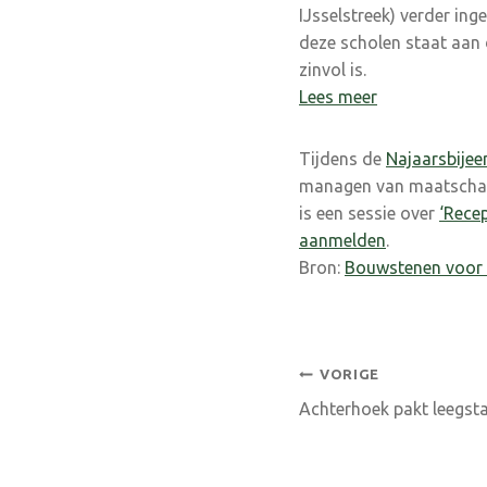
IJsselstreek) verder in
deze scholen staat aan
zinvol is.
Lees meer
Tijdens de
Najaarsbije
managen van maatschapp
is een sessie over
‘Rece
aanmelden
.
Bron:
Bouwstenen voor 
Bericht
VORIGE
Achterhoek pakt leegst
navigatie