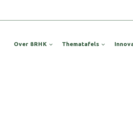
Over 8RHK
Thematafels
Innov