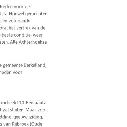
. Reden voor de
t is. Hoewel gemeenten
ng en voldoende
oral het vertrek van de
e beste conditie, weer
eten. Alle Achterhoekse
de gemeente Berkelland,
kheden voor
voorbeeld 10. Een aantal
t zal sluiten. Maar voor
elding: geel=wijziging,
s van Rijbroek (Oude