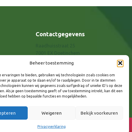
Contactgegevens
Raadhuisstraat 25
7001 EX Doetinchem
E-mail: info@8rhk.nl
Beheer toestemming
Telefoonnummers
 ervaringen te bieden, gebruiken wij technologieën zoals cookies om
Privacyverklaring
over je apparaat op te slaan en/of te raadplegen. Door in te stemmen
Cookieverklaring
chnologieën kunnen wij gegevens zoals surfgedrag of unieke ID's op deze
ken. Als je geen toestemming geeft of uw toestemming intrekt, kan dit een
Disclaimer
vloed hebben op bepaalde functies en mogelijkheden.
epteren
Weigeren
Bekijk voorkeuren
Privacyverklaring
lg ons via: