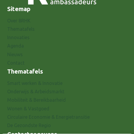
Sitemap
Over 8RHK
Thematafels
Innovaties
Agenda
Nieuws
Contact
Thematafels
Smart werken & Innovatie
Onderwijs & Arbeidsmarkt
Mobiliteit & Bereikbaarheid
Wonen & Vastgoed
Circulaire Economie & Energietransitie
De Gezondste Regio