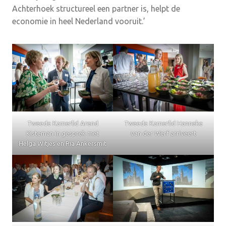
Achterhoek structureel een partner is, helpt de
economie in heel Nederland vooruit.’
Tweede Kamerlid Arend
Tweede Kamerlid Hanneke
Kisteman in gesprek met
van der Werf arriveert
Helga Witjes en Ria Ankersmit