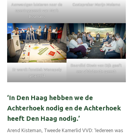
Aanwezigen luisteren naar de
Gastspreker Marijn Molema
openingspeech van Mark
Boumans
Boardlid Otwin van Dijk geeft
Er wordt fanatiek Wonopoly
een afsluitende speech
gespeeld
‘In Den Haag hebben we de
Achterhoek nodig en de Achterhoek
heeft Den Haag nodig.’
Arend Kisteman, Tweede Kamerlid VVD: ‘Iedereen was