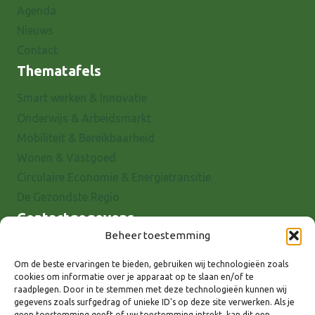
Agenda
Nieuws
Contact
Thematafels
Smart werken & Innovatie
Onderwijs & Arbeidsmarkt
Mobiliteit & Bereikbaarheid
Wonen & Vastgoed
Circulaire Economie & Energietransitie
De Gezondste Regio
Contactgegevens
Beheer toestemming
Raadhuisstraat 25
7001 EX Doetinchem
Om de beste ervaringen te bieden, gebruiken wij technologieën zoals
cookies om informatie over je apparaat op te slaan en/of te
E-mail: info@8rhk.nl
raadplegen. Door in te stemmen met deze technologieën kunnen wij
Telefoonnummers
gegevens zoals surfgedrag of unieke ID's op deze site verwerken. Als je
geen toestemming geeft of uw toestemming intrekt, kan dit een