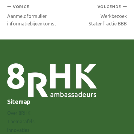
Bericht
VORIGE
VOLGENDE
Aanmeldformulier
Werkbezoek
navigatie
informatiebijeenkomst
Statenfractie BBB
Sitemap
Over 8RHK
Thematafels
Innovaties