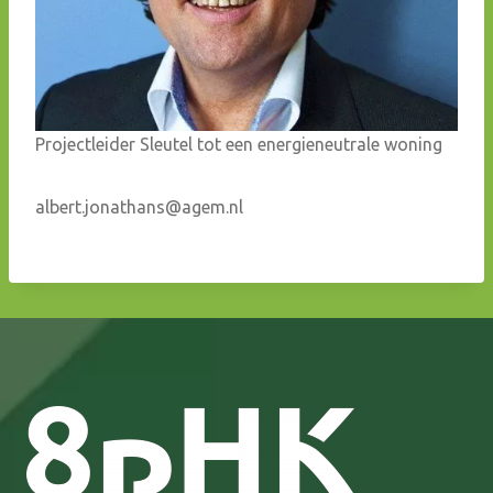
Projectleider Sleutel tot een energieneutrale woning
albert.jonathans@agem.nl