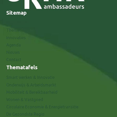
Sitemap
Over 8RHK
Thematafels
Innovaties
Agenda
Nieuws
Contact
Thematafels
Smart werken & Innovatie
Onderwijs & Arbeidsmarkt
Mobiliteit & Bereikbaarheid
Wonen & Vastgoed
Circulaire Economie & Energietransitie
De Gezondste Regio