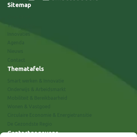
Sitemap
Over 8RHK
Thematafels
Innovaties
Agenda
Nieuws
Contact
Thematafels
Smart werken & Innovatie
Onderwijs & Arbeidsmarkt
Mobiliteit & Bereikbaarheid
Wonen & Vastgoed
Circulaire Economie & Energietransitie
De Gezondste Regio
Contactgegevens