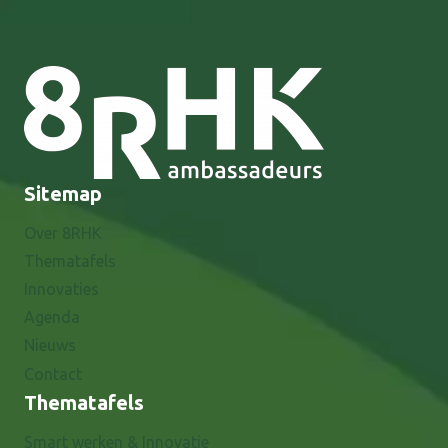
Sitemap
Over 8RHK
Thematafels
Innovaties
Agenda
Nieuws
Contact
Thematafels
Smart werken & Innovatie