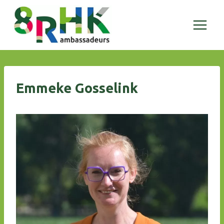
Doorgaan
naar
inhoud
Emmeke Gosselink