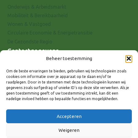
Onderwijs & Arbeidsmarkt
Mobiliteit & Bereikbaarheid
Wonen & Vastgoed
Circulaire Economie & Energietransitie
De Gezondste Regio
Contactgegevens
Beheer toestemming
Raadhuisstraat 25
7001 EX Doetinchem
Om de beste ervaringen te bieden, gebruiken wij technologieën zoals
cookies om informatie over je apparaat op te slaan en/of te
E-mail: info@8rhk.nl
raadplegen. Door in te stemmen met deze technologieën kunnen wij
Telefoonnummers
gegevens zoals surfgedrag of unieke ID's op deze site verwerken. Als je
geen toestemming geeft of uw toestemming intrekt, kan dit een
Privacyverklaring
nadelige invloed hebben op bepaalde functies en mogelijkheden.
Cookieverklaring
Disclaimer
Accepteren
Weigeren