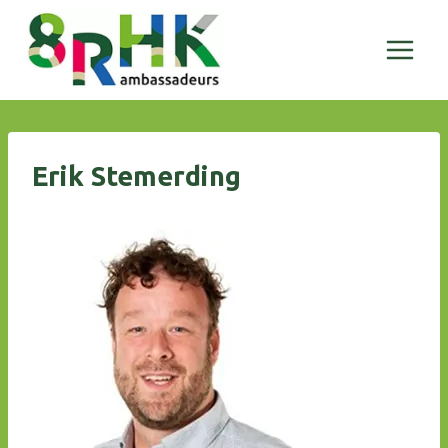
Doorgaan
naar
inhoud
Erik Stemerding