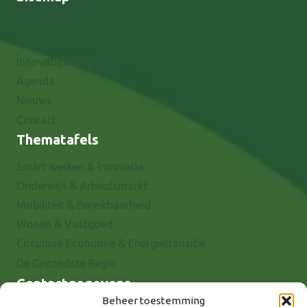
Over 8RHK
Thematafels
Innovaties
Agenda
Nieuws
Contact
Thematafels
Smart werken & Innovatie
Onderwijs & Arbeidsmarkt
Mobiliteit & Bereikbaarheid
Wonen & Vastgoed
Circulaire Economie & Energietransitie
De Gezondste Regio
Contactgegevens
Beheer toestemming