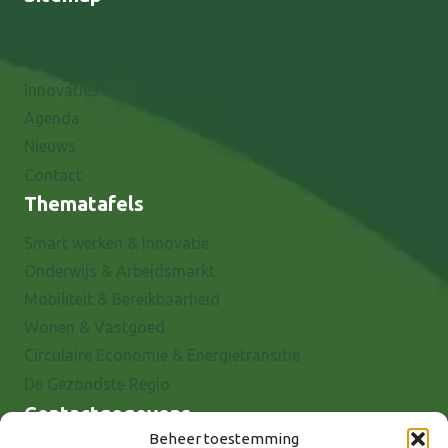
Over 8RHK
Thematafels
Innovaties
Agenda
Nieuws
Contact
Thematafels
Smart werken & Innovatie
Onderwijs & Arbeidsmarkt
Mobiliteit & Bereikbaarheid
Wonen & Vastgoed
Circulaire Economie & Energietransitie
De Gezondste Regio
Contactgegevens
Beheer toestemming