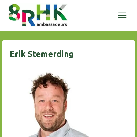
Doorgaan
naar
inhoud
Erik Stemerding