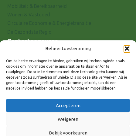
Mobiliteit & Bereikbaarheid
Wonen & Vastgoed
Circulaire Economie & Energietransitie
De Gezondste Regio
Contactgegevens
Beheer toestemming
Raadhuisstraat 25
7001 EX Doetinchem
Om de beste ervaringen te bieden, gebruiken wij technologieën zoals
cookies om informatie over je apparaat op te slaan en/of te
E-mail: info@8rhk.nl
raadplegen. Door in te stemmen met deze technologieën kunnen wij
Telefoonnummers
gegevens zoals surfgedrag of unieke ID's op deze site verwerken. Als je
geen toestemming geeft of uw toestemming intrekt, kan dit een
Privacyverklaring
nadelige invloed hebben op bepaalde functies en mogelijkheden.
Cookieverklaring
Disclaimer
Accepteren
Weigeren
Bekijk voorkeuren
Volg ons via: