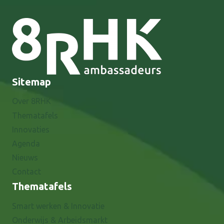
Sitemap
Over 8RHK
Thematafels
Innovaties
Agenda
Nieuws
Contact
Thematafels
Smart werken & Innovatie
Onderwijs & Arbeidsmarkt