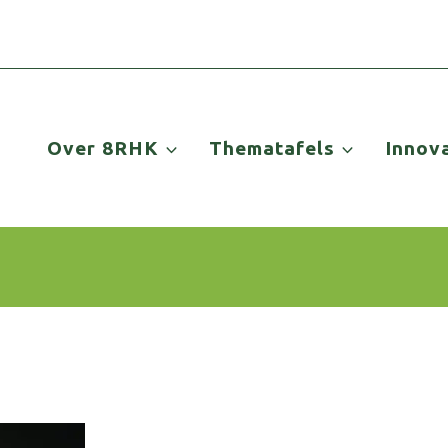
Over 8RHK
Thematafels
Innov