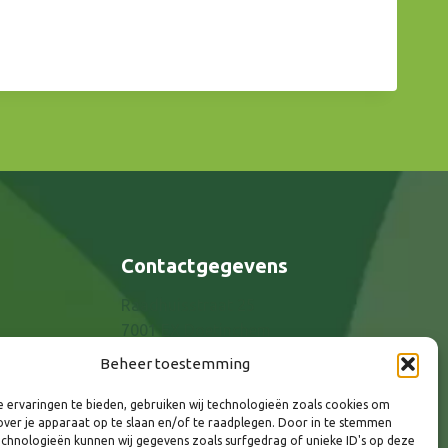
Contactgegevens
Raadhuisstraat 25
7001 EX Doetinchem
E-mail: info@8rhk.nl
Beheer toestemming
Telefoonnummers
 ervaringen te bieden, gebruiken wij technologieën zoals cookies om
Privacyverklaring
over je apparaat op te slaan en/of te raadplegen. Door in te stemmen
Cookieverklaring
chnologieën kunnen wij gegevens zoals surfgedrag of unieke ID's op deze