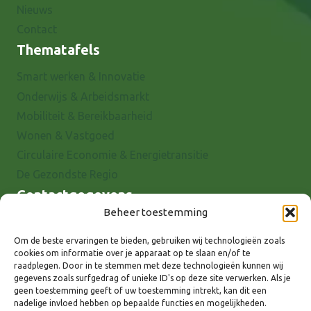
Nieuws
Contact
Thematafels
Smart werken & Innovatie
Onderwijs & Arbeidsmarkt
Mobiliteit & Bereikbaarheid
Wonen & Vastgoed
Circulaire Economie & Energietransitie
De Gezondste Regio
Contactgegevens
Beheer toestemming
Raadhuisstraat 25
7001 EX Doetinchem
Om de beste ervaringen te bieden, gebruiken wij technologieën zoals
cookies om informatie over je apparaat op te slaan en/of te
E-mail: info@8rhk.nl
raadplegen. Door in te stemmen met deze technologieën kunnen wij
Telefoonnummers
gegevens zoals surfgedrag of unieke ID's op deze site verwerken. Als je
geen toestemming geeft of uw toestemming intrekt, kan dit een
Privacyverklaring
nadelige invloed hebben op bepaalde functies en mogelijkheden.