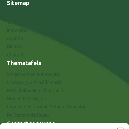
Sitemap
Over 8RHK
Thematafels
Innovaties
Agenda
Nieuws
Contact
Thematafels
Smart werken & Innovatie
Onderwijs & Arbeidsmarkt
Mobiliteit & Bereikbaarheid
Wonen & Vastgoed
Circulaire Economie & Energietransitie
De Gezondste Regio
Contactgegevens