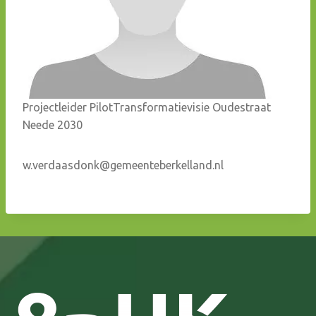
Projectleider PilotTransformatievisie Oudestraat
Neede 2030
w.verdaasdonk@gemeenteberkelland.nl