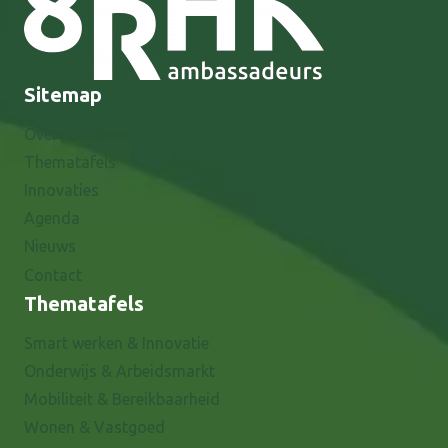
Sitemap
Over 8RHK
Thematafels
Innovaties
Agenda
Nieuws
Contact
Thematafels
Smart werken & Innovatie
Onderwijs & Arbeidsmarkt
Mobiliteit & Bereikbaarheid
Wonen & Vastgoed