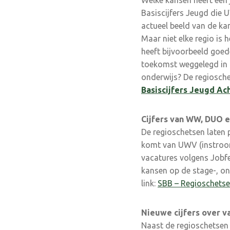
Welke kansen heeft een 
Basiscijfers Jeugd die
actueel beeld van de ka
Maar niet elke regio is 
heeft bijvoorbeeld goed
toekomst weggelegd in d
onderwijs? De regiosch
Basiscijfers Jeugd Ac
Cijfers van WW, DUO 
De regioschetsen laten 
komt van UWV (instroom
vacatures volgens Jobfe
kansen op de stage-, on
link:
SBB – Regioschetsen
Nieuwe cijfers over v
Naast de regioschetsen