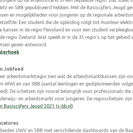
jongere op de arbeidsmarkt in een bepaalde regio? Dat staat i
 UWV en SBB gepubliceerd hebben. Met de Basiscijfers Jeugd 
nsen en mogelijkheden voor jongeren op de regionale arbeids
hetzelfde. Een student die de opleiding volgt tot monteur elektr
e kansen in de regio Flevoland en voor een student verpleegk
e regio Zeeland. Wat speelt er in de 35 regio’s op het gebied
etsen geven antwoord.
hterhoek
en Jobfeed
per arbeidsmarktregio zien wat de arbeidsmarktkansen zijn vo
 WW) en van SBB (aantal leerlingen en gediplomeerden volge
ed). De schetsen zijn vooral belangrijk voor professionals di
derwijs- en arbeidsmarkt voor jongeren. De regioschetsen zijn
 Basiscijfers Jeugd 2021 (s-bb.nl)
acatures
 bieden UWV en SBB met verschillende dashboards van de Basi