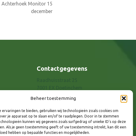
 Achterhoek Monitor 15
december
Contactgegevens
Raadhuisstraat 25
7001 EX Doetinchem
E-mail: info@8rhk.nl
Beheer toestemming
Telefoonnummers
 ervaringen te bieden, gebruiken wij technologieën zoals cookies om
Privacyverklaring
over je apparaat op te slaan en/of te raadplegen. Door in te stemmen
Cookieverklaring
chnologieën kunnen wij gegevens zoals surfgedrag of unieke ID's op deze
ken. Als je geen toestemming geeft of uw toestemming intrekt, kan dit een
Disclaimer
vloed hebben op bepaalde functies en mogelijkheden.