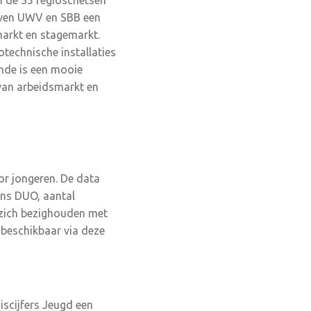
n de 35 regioschetsen
geven UWV en SBB een
markt en stagemarkt.
otechnische installaties
unde is een mooie
 van arbeidsmarkt en
or jongeren. De data
ns DUO, aantal
e zich bezighouden met
 beschikbaar via deze
scijfers Jeugd een