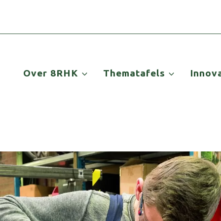
Over 8RHK
Thematafels
Innov