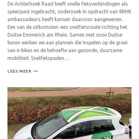
De Achterhoek Raad heeft snelle fietsverbindingen als
speerpunt ingebracht, onderzoek in opdracht van 8RHK
ambassadeurs heeft kansen daarvoor aangewezen.
Een van de uitkomsten: een snelfietsroute richting het
Duitse Emmerich am Rhein. Samen met onze Duitse
buren werken we aan plannen die inspelen op de groei
van e-bikes en de behoefte aan gezonde, duurzame
mobiliteit. Snelfietspaden…
VIDEO:
LEES MEER
ACHTERHOEK
EN
EMMERICH
WERKEN
SAMEN
AAN
GRENSOVERSCHRIJDENDE
SNELFIETSPADEN