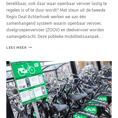
bereikbaar, ook daar waar openbaar vervoer lastig te
regelen is of te duur wordt? Met steun uit de tweede
Regio Deal Achterhoek werken we aan één
samenhangend systeem waarin openbaar vervoer,
doelgroepenvervoer (ZOOV) en deelvervoer worden
samengebracht. Deze publieke mobiliteitsaanpak…
VIDEO:
LEES MEER
PUBLIEKE
MOBILITEITSAANPAK:
SAMEN
WERKEN
AAN
BETERE
BEREIKBAARHEID