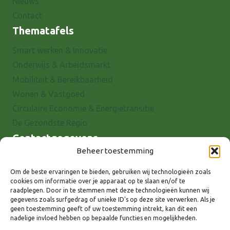
Nieuws
Contact
Thematafels
Smart werken & Innovatie
Onderwijs & Arbeidsmarkt
Mobiliteit & Bereikbaarheid
Wonen & Vastgoed
Circulaire Economie & Energietransitie
De Gezondste Regio
Contactgegevens
Beheer toestemming
Raadhuisstraat 25
7001 EX Doetinchem
Om de beste ervaringen te bieden, gebruiken wij technologieën zoals
cookies om informatie over je apparaat op te slaan en/of te
E-mail: info@8rhk.nl
raadplegen. Door in te stemmen met deze technologieën kunnen wij
Telefoonnummers
gegevens zoals surfgedrag of unieke ID's op deze site verwerken. Als je
geen toestemming geeft of uw toestemming intrekt, kan dit een
Privacyverklaring
nadelige invloed hebben op bepaalde functies en mogelijkheden.
Cookieverklaring