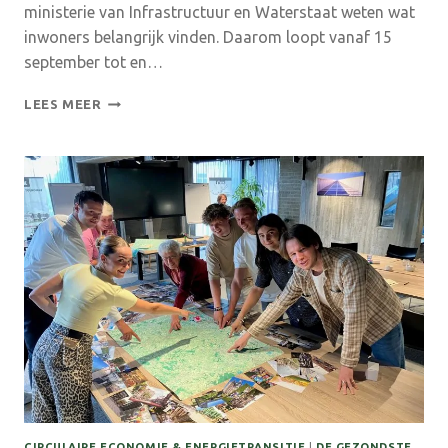
ministerie van Infrastructuur en Waterstaat weten wat
inwoners belangrijk vinden. Daarom loopt vanaf 15
september tot en…
DENK
LEES MEER
MEE
OVER
GOEDERENVERVOER
PER
SPOOR
(GNOE)
CIRCULAIRE ECONOMIE & ENERGIETRANSITIE
|
DE GEZONDSTE