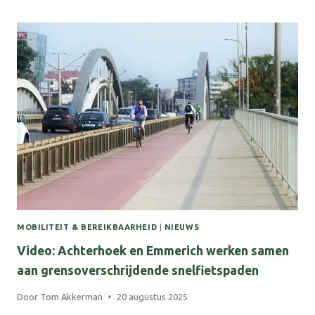
ORGANISEREN,
DAAR
WINNEN
WE
ALLEMAAL
MEE’
MOBILITEIT & BEREIKBAARHEID
|
NIEUWS
Video: Achterhoek en Emmerich werken samen
aan grensoverschrijdende snelfietspaden
Door
Tom Akkerman
20 augustus 2025