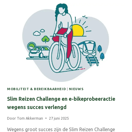
JAAR)
OP
28
AUGUSTUS:
OVER
DE
TOEKOMST
VAN
DE
ACHTERHOEK!
MOBILITEIT & BEREIKBAARHEID
|
NIEUWS
Slim Reizen Challenge en e-bikeprobeeractie
wegens succes verlengd
Door
Tom Akkerman
27 juni 2025
Wegens groot succes zijn de Slim Reizen Challenge