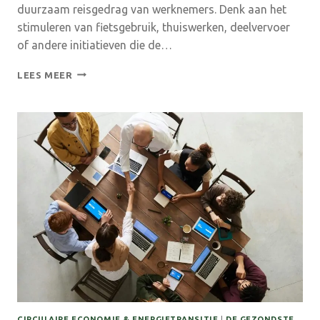
duurzaam reisgedrag van werknemers. Denk aan het
stimuleren van fietsgebruik, thuiswerken, deelvervoer
of andere initiatieven die de…
MELD
LEES MEER
JE
NU
AAN
VOOR
COVER-
SUBSIDIE
–
SAMEN
VERDUURZAMEN
MET
JE
BEDRIJVENNETWERK
CIRCULAIRE ECONOMIE & ENERGIETRANSITIE
|
DE GEZONDSTE