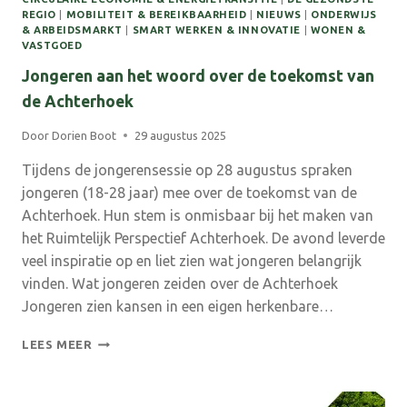
REGIO
|
MOBILITEIT & BEREIKBAARHEID
|
NIEUWS
|
ONDERWIJS
& ARBEIDSMARKT
|
SMART WERKEN & INNOVATIE
|
WONEN &
VASTGOED
Jongeren aan het woord over de toekomst van
de Achterhoek
Door
Dorien Boot
29 augustus 2025
Tijdens de jongerensessie op 28 augustus spraken
jongeren (18-28 jaar) mee over de toekomst van de
Achterhoek. Hun stem is onmisbaar bij het maken van
het Ruimtelijk Perspectief Achterhoek. De avond leverde
veel inspiratie op en liet zien wat jongeren belangrijk
vinden. Wat jongeren zeiden over de Achterhoek
Jongeren zien kansen in een eigen herkenbare…
JONGEREN
LEES MEER
AAN
HET
WOORD