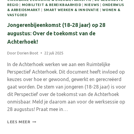
REGIO
|
MOBILITEIT & BEREIKBAARHEID
|
NIEUWS
|
ONDERWIJS
& ARBEIDSMARKT
|
SMART WERKEN & INNOVATIE
|
WONEN &
VASTGOED
Jongerenbijeenkomst (18-28 jaar) op 28
augustus: Over de toekomst van de
Achterhoek!
Door
Dorien Boot
22 juli 2025
In de Achterhoek werken we aan een Ruimtelijke
Perspectief Achterhoek. Dit document heeft invloed op
keuzes over hoe er gewoond, gewerkt en gerecreëerd
gaat worden. De stem van jongeren (18-28 jaar) is voor
dit Perspectief over de toekomst van de Achterhoek
onmisbaar. Meld je daarom aan voor de werksessie op
28 augustus! Praat mee in…
JONGERENBIJEENKOMST
LEES MEER
(18-
28