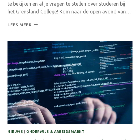
te bekijken en al je vragen te stellen over studeren bij
het Grensland College! Kom naar de open avond van…
MELD
LEES MEER
JE
NOG
SNEL
AAN
VOOR
DE
OPEN
AVOND
VAN
HET
GRENSLAND
COLLEGE
NIEUWS
|
ONDERWIJS & ARBEIDSMARKT