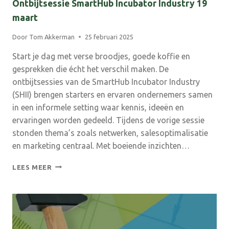
Ontbijtsessie SmartHub Incubator Industry 19
maart
Door
Tom Akkerman
25 februari 2025
Start je dag met verse broodjes, goede koffie en
gesprekken die écht het verschil maken. De
ontbijtsessies van de SmartHub Incubator Industry
(SHII) brengen starters en ervaren ondernemers samen
in een informele setting waar kennis, ideeën en
ervaringen worden gedeeld. Tijdens de vorige sessie
stonden thema’s zoals netwerken, salesoptimalisatie
en marketing centraal. Met boeiende inzichten…
ONTBIJTSESSIE
LEES MEER
SMARTHUB
INCUBATOR
INDUSTRY
19
MAART