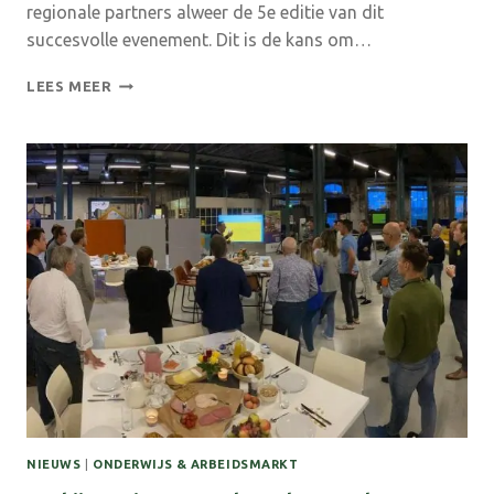
regionale partners alweer de 5e editie van dit
succesvolle evenement. Dit is de kans om…
ONTMOET
LEES MEER
DE
ZORG
&
WELZIJN:
DÉ
KANS
OM
JOUW
TOEKOMST
IN
DE
SECTOR
TE
ONTDEKKEN!
NIEUWS
|
ONDERWIJS & ARBEIDSMARKT