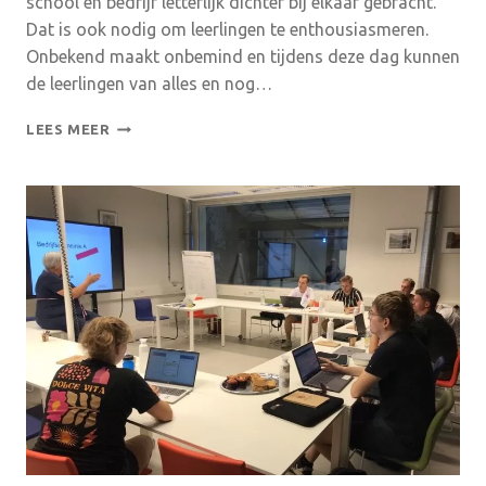
school en bedrijf letterlijk dichter bij elkaar gebracht.
Dat is ook nodig om leerlingen te enthousiasmeren.
Onbekend maakt onbemind en tijdens deze dag kunnen
de leerlingen van alles en nog…
TECHNIEK
LEES MEER
TASTBAAR
23
MEI;
VOOR
BEDRIJVEN
EN
JEUGD!