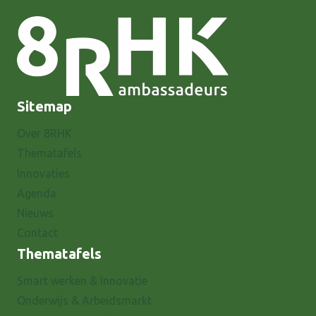
Sitemap
Over 8RHK
Thematafels
Innovaties
Agenda
Nieuws
Contact
Thematafels
Smart werken & Innovatie
Onderwijs & Arbeidsmarkt