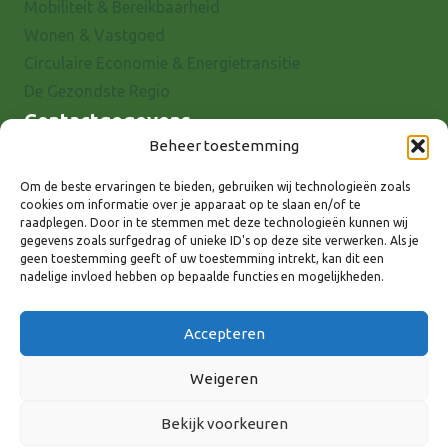
Mobiliteit & Bereikbaarheid
Wonen & Vastgoed
Circulaire Economie & Energietransitie
De Gezondste Regio
Contactgegevens
Beheer toestemming
Raadhuisstraat 25
7001 EX Doetinchem
Om de beste ervaringen te bieden, gebruiken wij technologieën zoals
cookies om informatie over je apparaat op te slaan en/of te
E-mail: info@8rhk.nl
raadplegen. Door in te stemmen met deze technologieën kunnen wij
Telefoonnummers
gegevens zoals surfgedrag of unieke ID's op deze site verwerken. Als je
geen toestemming geeft of uw toestemming intrekt, kan dit een
Privacyverklaring
nadelige invloed hebben op bepaalde functies en mogelijkheden.
Cookieverklaring
Disclaimer
Accepteren
Weigeren
Bekijk voorkeuren
Volg ons via: