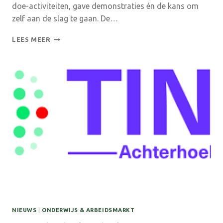
doe-activiteiten, gave demonstraties én de kans om
zelf aan de slag te gaan. De…
TECHNIEK
LEES MEER
BELEVEN
DOE
JE
DEZE
ZATERDAG
BIJ
HOSOKAWA
MICRON
IN
DOETINCHEM!
NIEUWS
|
ONDERWIJS & ARBEIDSMARKT