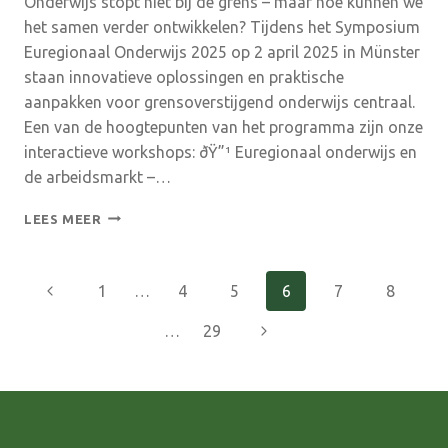
Onderwijs stopt niet bij de grens – maar hoe kunnen we
het samen verder ontwikkelen? Tijdens het Symposium
Euregionaal Onderwijs 2025 op 2 april 2025 in Münster
staan innovatieve oplossingen en praktische
aanpakken voor grensoverstijgend onderwijs centraal.
Een van de hoogtepunten van het programma zijn onze
interactieve workshops: ðŸ”¹ Euregionaal onderwijs en
de arbeidsmarkt –…
UITNODIGING:
LEES MEER
SYMPOSIUM
EUREGIONAAL
ONDERWIJS
Paginanavigatie
Vorige
1
…
4
5
6
7
8
2025
pagina
Volgende
…
29
pagina