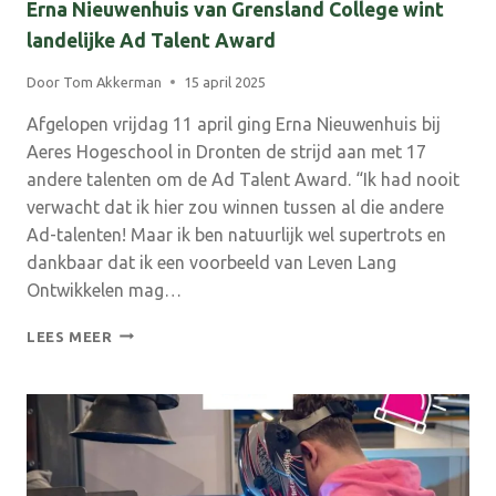
Erna Nieuwenhuis van Grensland College wint
landelijke Ad Talent Award
Door
Tom Akkerman
15 april 2025
Afgelopen vrijdag 11 april ging Erna Nieuwenhuis bij
Aeres Hogeschool in Dronten de strijd aan met 17
andere talenten om de Ad Talent Award. “Ik had nooit
verwacht dat ik hier zou winnen tussen al die andere
Ad-talenten! Maar ik ben natuurlijk wel supertrots en
dankbaar dat ik een voorbeeld van Leven Lang
Ontwikkelen mag…
ERNA
LEES MEER
NIEUWENHUIS
VAN
GRENSLAND
COLLEGE
WINT
LANDELIJKE
AD