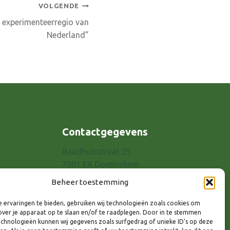
VOLGENDE
é experimenteerregio van
Nederland”
Contactgegevens
Raadhuisstraat 25
7001 EX Doetinchem
E-mail: info@8rhk.nl
Beheer toestemming
Telefoonnummers
 ervaringen te bieden, gebruiken wij technologieën zoals cookies om
Privacyverklaring
over je apparaat op te slaan en/of te raadplegen. Door in te stemmen
Cookieverklaring
chnologieën kunnen wij gegevens zoals surfgedrag of unieke ID's op deze