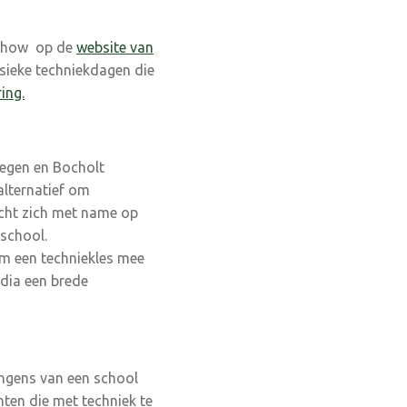
-Show op de
website van
ysieke techniekdagen die
ing.
egen en Bocholt
lternatief om
icht zich met name op
 school.
om een techniekles mee
edia een brede
ongens van een school
hten die met techniek te