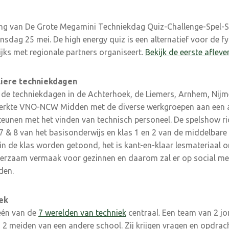
ering van De Grote Megamini Techniekdag Quiz-Challenge-Spel
nsdag 25 mei. De high energy quiz is een alternatief voor de f
ks met regionale partners organiseert.
Bekijk de eerste aflever
liere techniekdagen
de techniekdagen in de Achterhoek, de Liemers, Arnhem, Nijm
erkte VNO-NCW Midden met de diverse werkgroepen aan een a
eunen met het vinden van technisch personeel. De spelshow r
 7 & 8 van het basisonderwijs en klas 1 en 2 van de middelbare
in de klas worden getoond, het is kant-en-klaar lesmateriaal 
k leerzaam vermaak voor gezinnen en daarom zal er op social m
den.
ek
 één van de
7 werelden van techniek
centraal. Een team van 2 j
en 2 meiden van een andere school. Zij krijgen vragen en opdrac