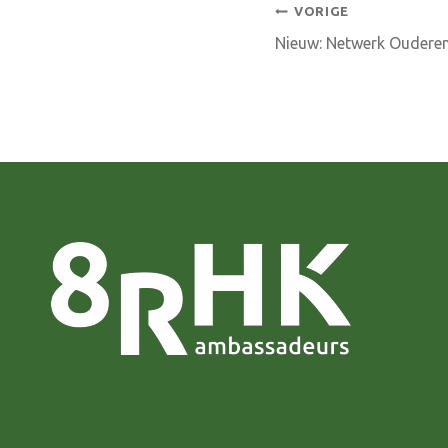
Bericht
VORIGE
Nieuw: Netwerk Ouderen
navigatie