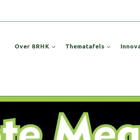
Over 8RHK
Thematafels
Innov