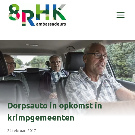
Doorgaan
naar
inhoud
Dorpsauto in opkomst in
krimpgemeenten
24 februari 2017