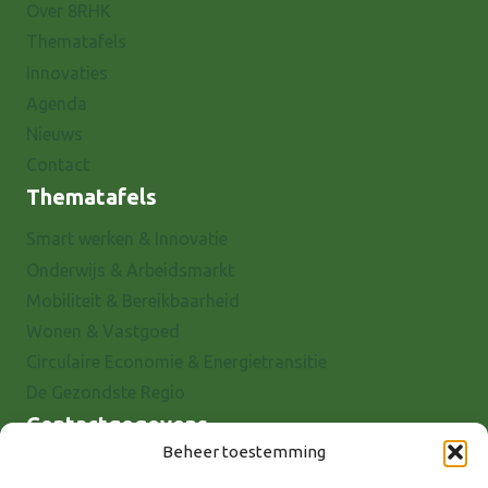
Over 8RHK
Thematafels
Innovaties
Agenda
Nieuws
Contact
Thematafels
Smart werken & Innovatie
Onderwijs & Arbeidsmarkt
Mobiliteit & Bereikbaarheid
Wonen & Vastgoed
Circulaire Economie & Energietransitie
De Gezondste Regio
Contactgegevens
Beheer toestemming
Raadhuisstraat 25