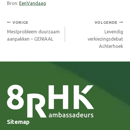
Bron:
EenVandaag
Bericht
VORIGE
VOLGENDE
Mestprobleem duurzaam
Levendig
navigatie
aanpakken – GENIAAL
verkiezingsdebat
Achterhoek
Sitemap