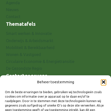
Agenda
Nieuws
Contact
Thematafels
Smart werken & Innovatie
Onderwijs & Arbeidsmarkt
Mobiliteit & Bereikbaarheid
Wonen & Vastgoed
Circulaire Economie & Energietransitie
De Gezondste Regio
Contactgegevens
Beheer toestemming
Raadhuisstraat 25
7001 EX Doetinchem
Om de beste ervaringen te bieden, gebruiken wij technologieën zoals
cookies om informatie over je apparaat op te slaan en/of te
E-mail: info@8rhk.nl
raadplegen. Door in te stemmen met deze technologieën kunnen wij
Telefoonnummers
gegevens zoals surfgedrag of unieke ID's op deze site verwerken. Als je
geen toestemming geeft of uw toestemming intrekt, kan dit een