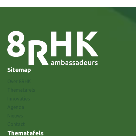
Sitemap
Over 8RHK
Thematafels
Innovaties
Agenda
Nieuws
Contact
Thematafels