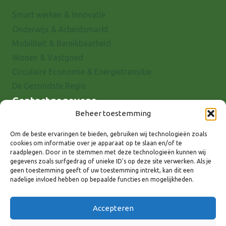
Smart werken & Innovatie
Onderwijs & Arbeidsmarkt
Mobiliteit & Bereikbaarheid
Wonen & Vastgoed
Circulaire Economie & Energietransitie
De Gezondste Regio
Contactgegevens
Beheer toestemming
Raadhuisstraat 25
7001 EX Doetinchem
Om de beste ervaringen te bieden, gebruiken wij technologieën zoals
cookies om informatie over je apparaat op te slaan en/of te
E-mail: info@8rhk.nl
raadplegen. Door in te stemmen met deze technologieën kunnen wij
Telefoonnummers
gegevens zoals surfgedrag of unieke ID's op deze site verwerken. Als je
geen toestemming geeft of uw toestemming intrekt, kan dit een
Privacyverklaring
nadelige invloed hebben op bepaalde functies en mogelijkheden.
Cookieverklaring
Disclaimer
Accepteren