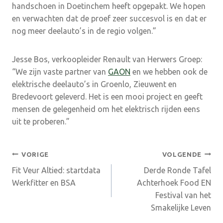
handschoen in Doetinchem heeft opgepakt. We hopen
en verwachten dat de proef zeer succesvol is en dat er
nog meer deelauto’s in de regio volgen.”
Jesse Bos, verkoopleider Renault van Herwers Groep:
“We zijn vaste partner van
GAON
en we hebben ook de
elektrische deelauto’s in Groenlo, Zieuwent en
Bredevoort geleverd. Het is een mooi project en geeft
mensen de gelegenheid om het elektrisch rijden eens
uit te proberen.”
Bericht
VORIGE
VOLGENDE
Fit Veur Altied: startdata
Derde Ronde Tafel
navigatie
Werkfitter en BSA
Achterhoek Food EN
Festival van het
Smakelijke Leven