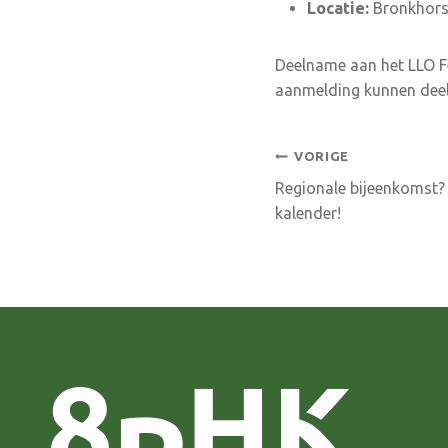
Locatie:
Bronkhorst
Deelname aan het LLO Fe
aanmelding kunnen dee
Bericht
VORIGE
Regionale bijeenkomst? 
navigatie
kalender!