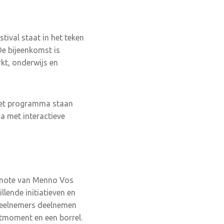
tival staat in het teken
De bijeenkomst is
rkt, onderwijs en
 het programma staan
a met interactieve
eynote van Menno Vos
llende initiatieven en
 deelnemers deelnemen
tmoment en een borrel.