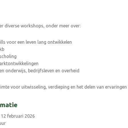
n er diverse workshops, onder meer over:
lls voor een leven lang ontwikkelen
mkb
scholing
arktontwikkelingen
n onderwijs, bedrijfsleven en overheid
te voor uitwisseling, verdieping en het delen van ervaringen u
rmatie
12 februari 2026
uur