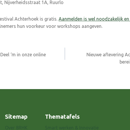
, Nijverheidsstraat 1A, Ruurlo
stival Achterhoek is gratis.
Aanmelden is wel noodzakelijk en 
lnemers hun voorkeur voor workshops aangeven.
Deel ‘m in onze online
Nieuwe aflevering Ac
bere
Sitemap
Thematafels
Over 8RHK
Smart werken & Innovatie