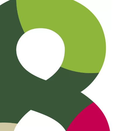
65
Outlook Live