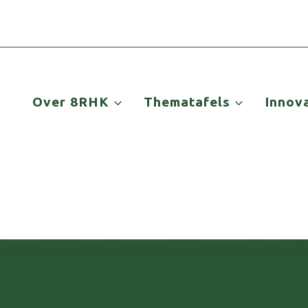
Over 8RHK
Thematafels
Innov