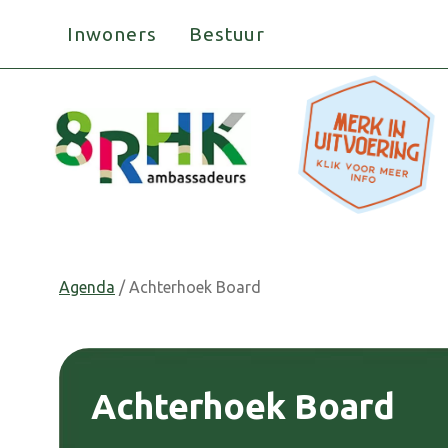
Doorgaan
Inwoners
Bestuur
naar
inhoud
Agenda
/ Achterhoek Board
Achterhoek Board