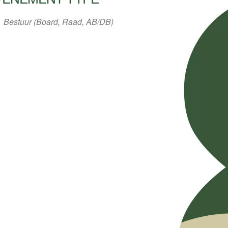
Bestuur (Board, Raad, AB/DB)
ar
iCalendar
Office 3