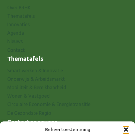
Over 8RHK
Thematafels
Innovaties
Agenda
Nieuws
Contact
Thematafels
Smart werken & Innovatie
Onderwijs & Arbeidsmarkt
Mobiliteit & Bereikbaarheid
Wonen & Vastgoed
Circulaire Economie & Energietransitie
De Gezondste Regio
Contactgegevens
Beheer toestemming
Raadhuisstraat 25