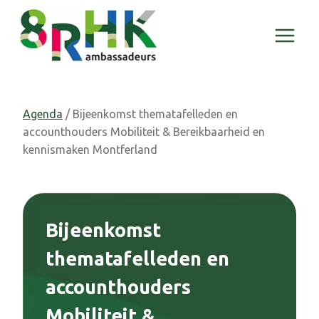
Doorgaan
naar
inhoud
Agenda
/ Bijeenkomst thematafelleden en
accounthouders Mobiliteit & Bereikbaarheid en
kennismaken Montferland
Bijeenkomst
thematafelleden en
accounthouders
Mobiliteit &