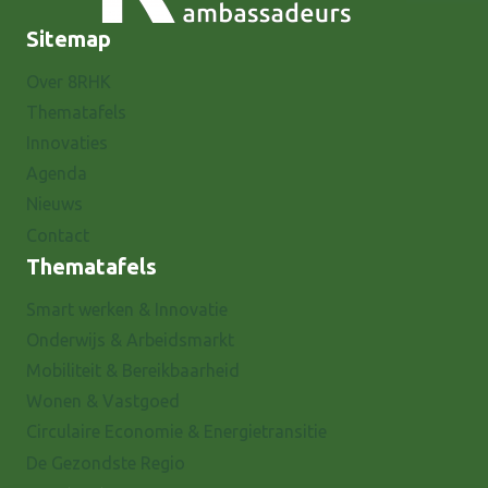
Sitemap
Over 8RHK
Thematafels
Innovaties
Agenda
Nieuws
Contact
Thematafels
Smart werken & Innovatie
Onderwijs & Arbeidsmarkt
Mobiliteit & Bereikbaarheid
Wonen & Vastgoed
Circulaire Economie & Energietransitie
De Gezondste Regio