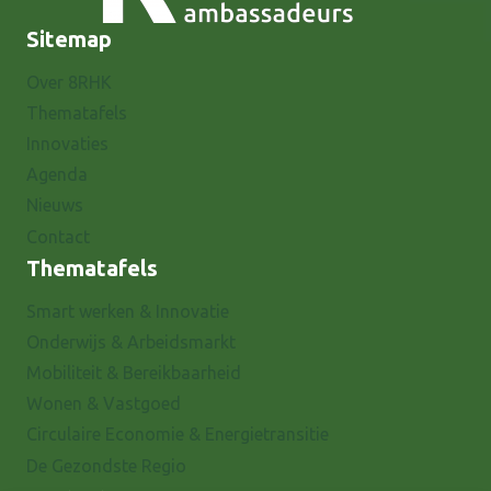
Sitemap
Over 8RHK
Thematafels
Innovaties
Agenda
Nieuws
Contact
Thematafels
Smart werken & Innovatie
Onderwijs & Arbeidsmarkt
Mobiliteit & Bereikbaarheid
Wonen & Vastgoed
Circulaire Economie & Energietransitie
De Gezondste Regio