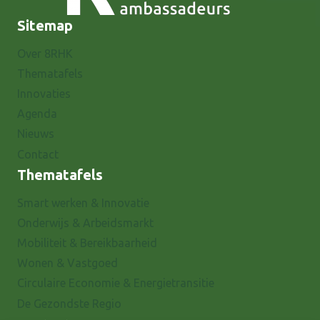
Sitemap
Over 8RHK
Thematafels
Innovaties
Agenda
Nieuws
Contact
Thematafels
Smart werken & Innovatie
Onderwijs & Arbeidsmarkt
Mobiliteit & Bereikbaarheid
Wonen & Vastgoed
Circulaire Economie & Energietransitie
De Gezondste Regio