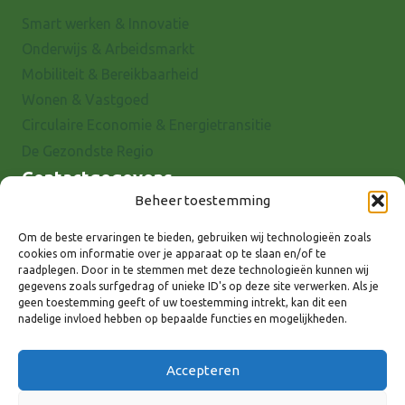
Smart werken & Innovatie
Onderwijs & Arbeidsmarkt
Mobiliteit & Bereikbaarheid
Wonen & Vastgoed
Circulaire Economie & Energietransitie
De Gezondste Regio
Contactgegevens
Beheer toestemming
Raadhuisstraat 25
7001 EX Doetinchem
Om de beste ervaringen te bieden, gebruiken wij technologieën zoals
cookies om informatie over je apparaat op te slaan en/of te
E-mail: info@8rhk.nl
raadplegen. Door in te stemmen met deze technologieën kunnen wij
Telefoonnummers
gegevens zoals surfgedrag of unieke ID's op deze site verwerken. Als je
geen toestemming geeft of uw toestemming intrekt, kan dit een
Privacyverklaring
nadelige invloed hebben op bepaalde functies en mogelijkheden.
Cookieverklaring
Disclaimer
Accepteren