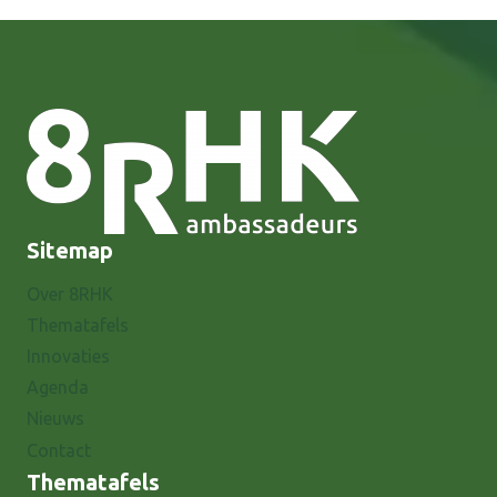
Sitemap
Over 8RHK
Thematafels
Innovaties
Agenda
Nieuws
Contact
Thematafels