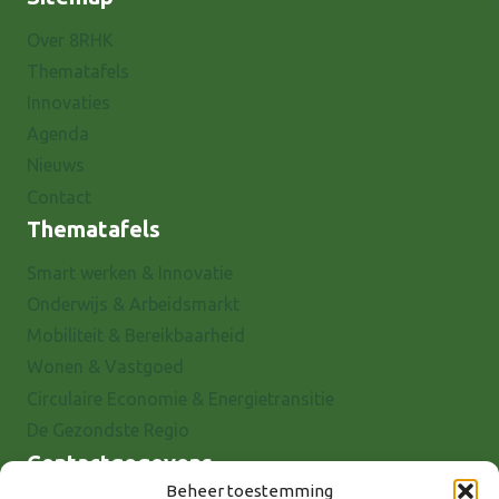
Over 8RHK
Thematafels
Innovaties
Agenda
Nieuws
Contact
Thematafels
Smart werken & Innovatie
Onderwijs & Arbeidsmarkt
Mobiliteit & Bereikbaarheid
Wonen & Vastgoed
Circulaire Economie & Energietransitie
De Gezondste Regio
Contactgegevens
Beheer toestemming