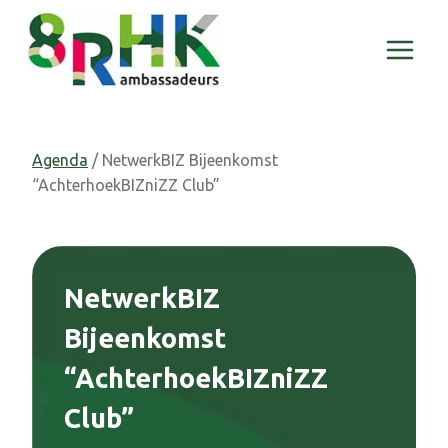
Doorgaan
naar
inhoud
Agenda
/ NetwerkBIZ Bijeenkomst
“AchterhoekBIZniZZ Club”
NetwerkBIZ
Bijeenkomst
“AchterhoekBIZniZZ
Club”