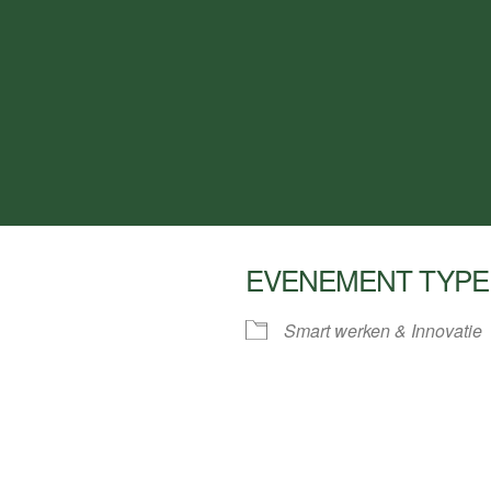
EVENEMENT TYPE
Smart werken & Innovatie
ar
iCalendar
Office 3