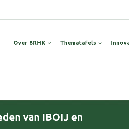
Over 8RHK
Thematafels
Innov
eden van IBOIJ en