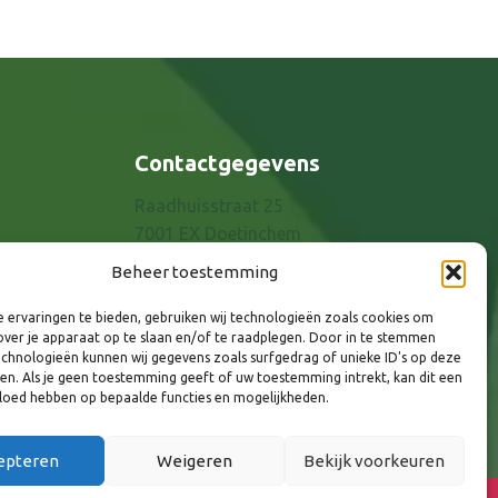
Contactgegevens
Raadhuisstraat 25
7001 EX Doetinchem
E-mail: info@8rhk.nl
Beheer toestemming
Telefoonnummers
 ervaringen te bieden, gebruiken wij technologieën zoals cookies om
Privacyverklaring
over je apparaat op te slaan en/of te raadplegen. Door in te stemmen
Cookieverklaring
chnologieën kunnen wij gegevens zoals surfgedrag of unieke ID's op deze
ken. Als je geen toestemming geeft of uw toestemming intrekt, kan dit een
Disclaimer
vloed hebben op bepaalde functies en mogelijkheden.
epteren
Weigeren
Bekijk voorkeuren