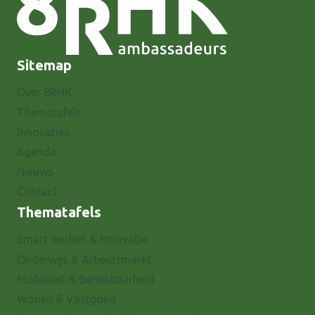
Sitemap
Over 8RHK
Thematafels
Innovaties
Agenda
Nieuws
Contact
Thematafels
Smart werken & Innovatie
Onderwijs & Arbeidsmarkt
Mobiliteit & Bereikbaarheid
Wonen & Vastgoed