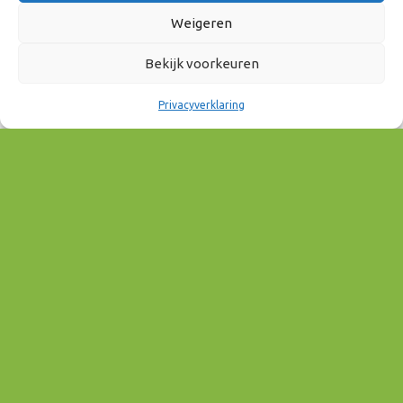
Weigeren
5 november 2025
11:00 - 13:00
Bekijk voorkeuren
Privacyverklaring
AAN AGENDA TOEVOEGEN
Download ICS
Google Calendar
EVENEMENT TYPE
Mobiliteit & Bereikbaarheid