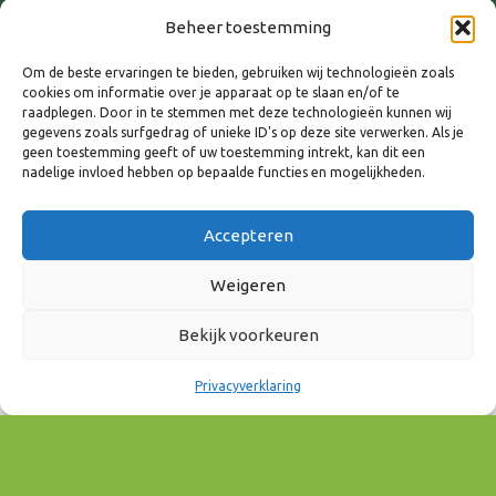
Beheer toestemming
Om de beste ervaringen te bieden, gebruiken wij technologieën zoals
cookies om informatie over je apparaat op te slaan en/of te
raadplegen. Door in te stemmen met deze technologieën kunnen wij
WANNEER
gegevens zoals surfgedrag of unieke ID's op deze site verwerken. Als je
geen toestemming geeft of uw toestemming intrekt, kan dit een
nadelige invloed hebben op bepaalde functies en mogelijkheden.
6 juli 2023
10:00 - 12:00
Accepteren
AAN AGENDA TOEVOEGEN
Weigeren
Download ICS
Google Calendar
Bekijk voorkeuren
EVENEMENT TYPE
Privacyverklaring
Wonen & Vastgoed