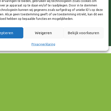
 ervaringen te bieden, gebruiken wij technologieën zoals cookies om
over je apparaat op te slaan en/of te raadplegen. Door in te stemmen
chnologieën kunnen wij gegevens zoals surfgedrag of unieke ID's op deze
ken. Als je geen toestemming geeft of uw toestemming intrekt, kan dit een
vloed hebben op bepaalde functies en mogelijkheden.
epteren
Weigeren
Bekijk voorkeuren
Privacyverklaring
65
Outlook Live