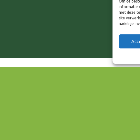
Om de beste
informatie 
met deze te
site verwer
nadelige in
Acc
EVENEMENT TYPE
Wonen & Vastgoed
ar
iCalendar
Office 3