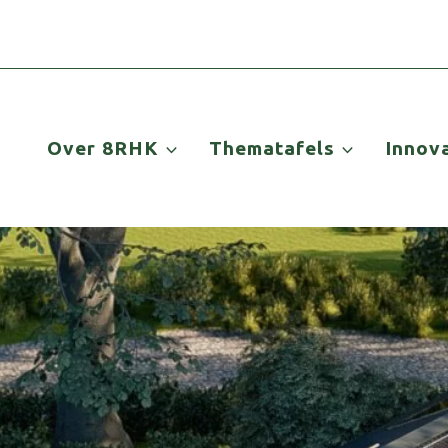
Over 8RHK
Thematafels
Innov