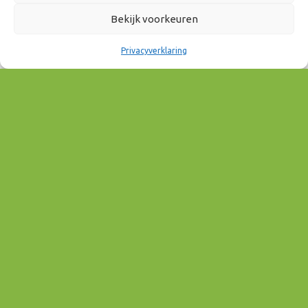
10:00 - 13:00
Bekijk voorkeuren
AAN AGENDA TOEVOEGEN
Privacyverklaring
Download ICS
Google Calendar
EVENEMENT TYPE
Wonen & Vastgoed