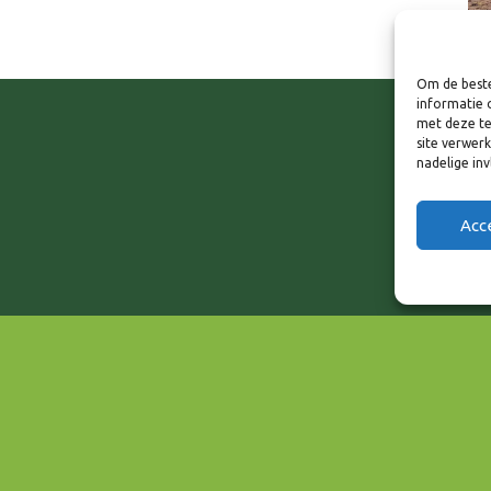
Om de beste
informatie 
met deze te
site verwer
nadelige in
Acc
EVENEMENT TYPE
Wonen & Vastgoed