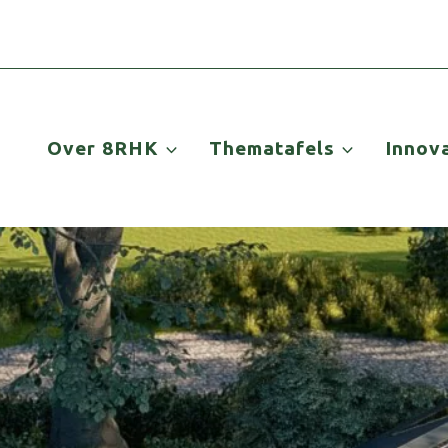
Over 8RHK
Thematafels
Innov