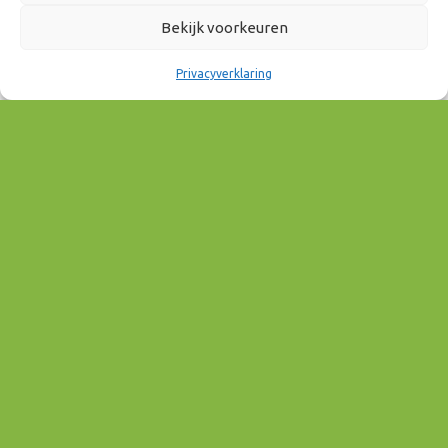
09:30 - 12:00
Bekijk voorkeuren
AAN AGENDA TOEVOEGEN
Privacyverklaring
Download ICS
Google Calendar
EVENEMENT TYPE
Wonen & Vastgoed