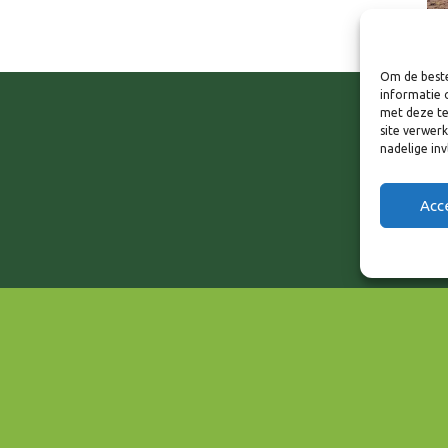
Om de beste
informatie 
met deze te
site verwer
nadelige in
Acc
EVENEMENT TYPE
Wonen & Vastgoed