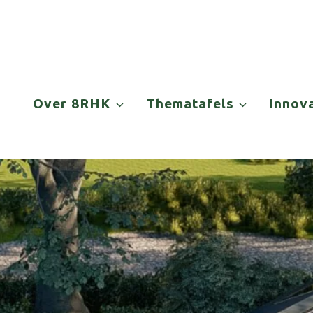
Over 8RHK
Thematafels
Innov