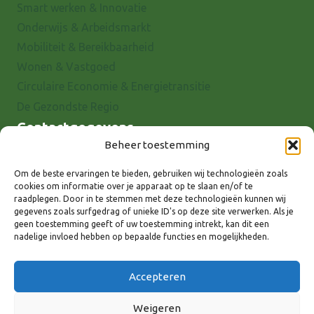
Smart werken & Innovatie
Onderwijs & Arbeidsmarkt
Mobiliteit & Bereikbaarheid
Wonen & Vastgoed
Circulaire Economie & Energietransitie
De Gezondste Regio
Contactgegevens
Beheer toestemming
Raadhuisstraat 25
7001 EX Doetinchem
Om de beste ervaringen te bieden, gebruiken wij technologieën zoals
cookies om informatie over je apparaat op te slaan en/of te
E-mail: info@8rhk.nl
raadplegen. Door in te stemmen met deze technologieën kunnen wij
Telefoonnummers
gegevens zoals surfgedrag of unieke ID's op deze site verwerken. Als je
geen toestemming geeft of uw toestemming intrekt, kan dit een
Privacyverklaring
nadelige invloed hebben op bepaalde functies en mogelijkheden.
Cookieverklaring
Disclaimer
Accepteren
Weigeren