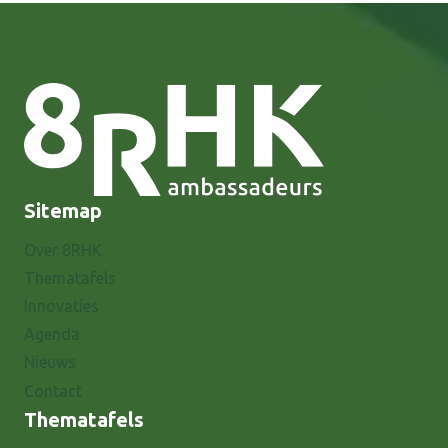
Sitemap
Over 8RHK
Thematafels
Innovaties
Agenda
Nieuws
Contact
Thematafels