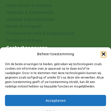
Smart werken & Innovatie
Onderwijs & Arbeidsmarkt
Mobiliteit & Bereikbaarheid
Wonen & Vastgoed
Circulaire Economie & Energietransitie
De Gezondste Regio
Contactgegevens
Beheer toestemming
Raadhuisstraat 25
7001 EX Doetinchem
Om de beste ervaringen te bieden, gebruiken wij technologieën zoals
cookies om informatie over je apparaat op te slaan en/of te
E-mail: info@8rhk.nl
raadplegen. Door in te stemmen met deze technologieën kunnen wij
Telefoonnummers
gegevens zoals surfgedrag of unieke ID's op deze site verwerken. Als je
geen toestemming geeft of uw toestemming intrekt, kan dit een
Privacyverklaring
nadelige invloed hebben op bepaalde functies en mogelijkheden.
Cookieverklaring
Disclaimer
Accepteren