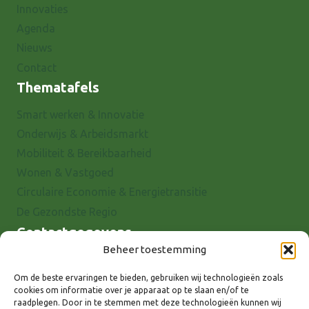
Innovaties
Agenda
Nieuws
Contact
Thematafels
Smart werken & Innovatie
Onderwijs & Arbeidsmarkt
Mobiliteit & Bereikbaarheid
Wonen & Vastgoed
Circulaire Economie & Energietransitie
De Gezondste Regio
Contactgegevens
Beheer toestemming
Raadhuisstraat 25
7001 EX Doetinchem
Om de beste ervaringen te bieden, gebruiken wij technologieën zoals
cookies om informatie over je apparaat op te slaan en/of te
E-mail: info@8rhk.nl
raadplegen. Door in te stemmen met deze technologieën kunnen wij