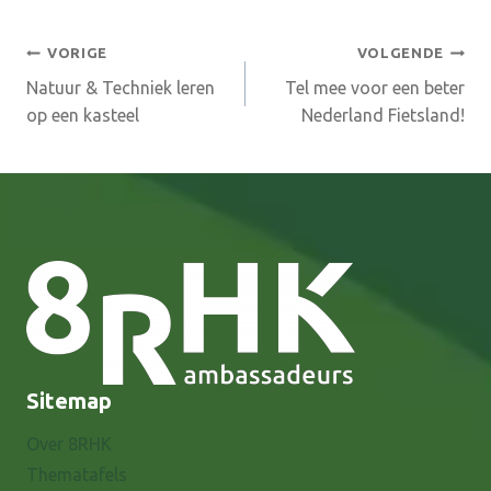
Bericht
VORIGE
VOLGENDE
Natuur & Techniek leren
Tel mee voor een beter
navigatie
op een kasteel
Nederland Fietsland!
Sitemap
Over 8RHK
Thematafels