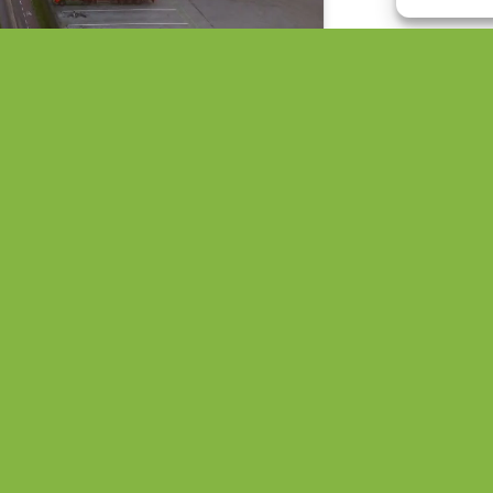
lgemeen bestuur, projectleider
eal