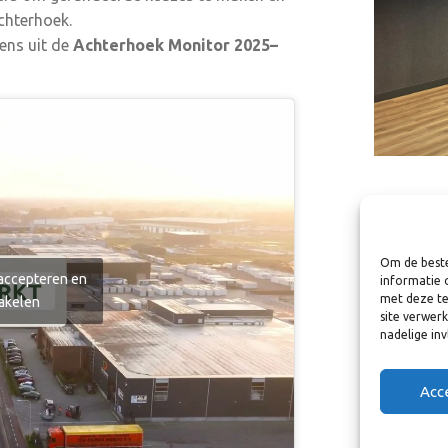
chterhoek.
ens uit de
Achterhoek Monitor 2025–
Om de beste
 accepteren en
informatie 
met deze te
hakelen
site verwer
nadelige in
Acc