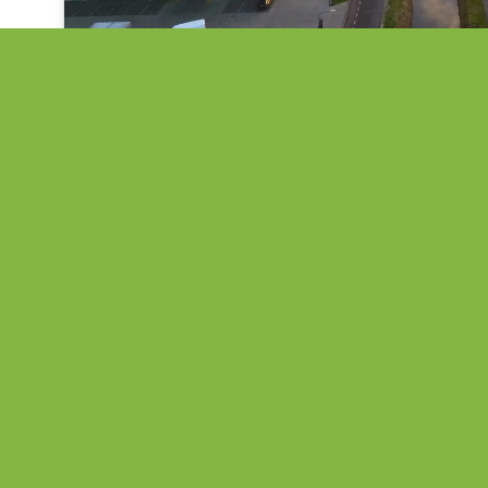
Contactpersonen
Wilma Stortelder
adviseur Achterhoek Board en a
Achterhoek Monitor en Regio D
w.stortelder@8RHK.nl
Tel. 06 38 06 65 15