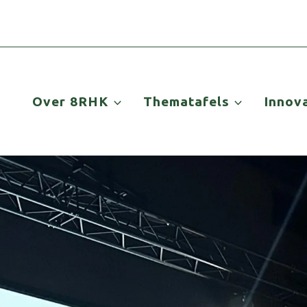
Over 8RHK
Thematafels
Innov