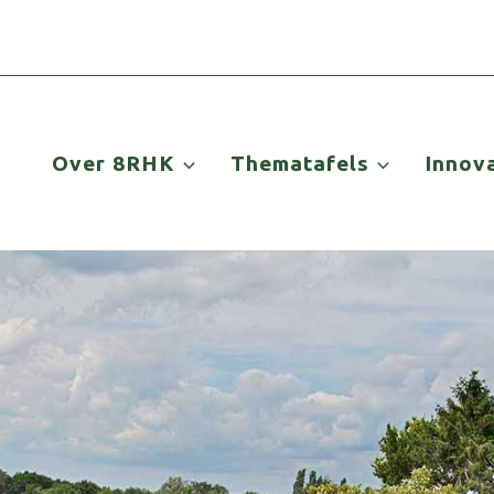
Over 8RHK
Thematafels
Innov