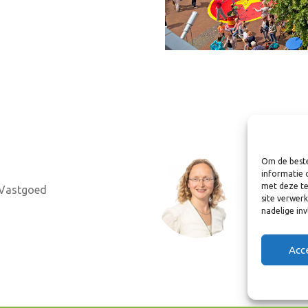
Wille
Om de beste
informatie 
Programm
met deze te
 Vastgoed
en Wone
site verwer
nadelige in
w.tel@8r
Tel. 06 8
Acc