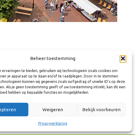
Beheer toestemming
mien Tel
 ervaringen te bieden, gebruiken wij technologieën zoals cookies om
over je apparaat op te slaan en/of te raadplegen. Door in te stemmen
amedewerker Circulaire economie & Energietransitie
chnologieën kunnen wij gegevens zoals surfgedrag of unieke ID's op deze
n & Vastgoed
ken. Als je geen toestemming geeft of uw toestemming intrekt, kan dit een
vloed hebben op bepaalde functies en mogelijkheden.
hk.nl
1 41 65 02
epteren
Weigeren
Bekijk voorkeuren
Privacyverklaring