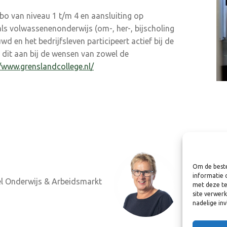
bo van niveau 1 t/m 4 en aansluiting op
ls volwassenenonderwijs (om-, her-, bijscholing
 en het bedrijfsleven participeert actief bij de
t dit aan bij de wensen van zowel de
//www.grenslandcollege.nl/
Om de beste
Maria
informatie 
l Onderwijs & Arbeidsmarkt
met deze te
Program
site verwer
nadelige in