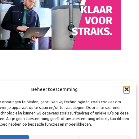
Beheer toestemming
 ervaringen te bieden, gebruiken wij technologieën zoals cookies om
nne te Linde
over je apparaat op te slaan en/of te raadplegen. Door in te stemmen
chnologieën kunnen wij gegevens zoals surfgedrag of unieke ID's op deze
mamedewerker thematafel Onderwijs & Arbeidsmarkt
ken. Als je geen toestemming geeft of uw toestemming intrekt, kan dit een
vloed hebben op bepaalde functies en mogelijkheden.