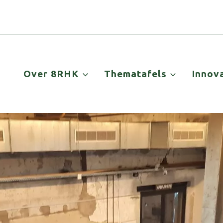
Over 8RHK
Thematafels
Innov