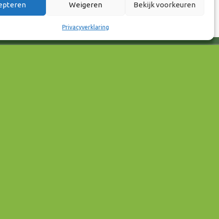
epteren
Weigeren
Bekijk voorkeuren
Privacyverklaring
Contactgegevens
Raadhuisstraat 25
7001 EX Doetinchem
E-mail: info@8rhk.nl
Telefoonnummers
Privacyverklaring
Cookieverklaring
Disclaimer