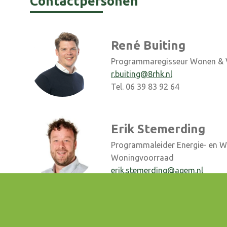
Contactpersonen
René Buiting
Programmaregisseur Wonen &
r.buiting@8rhk.nl
Tel. 06 39 83 92 64
Erik Stemerding
Programmaleider Energie- en Wa
Woningvoorraad
erik.stemerding@agem.nl