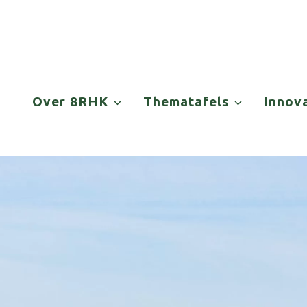
Over 8RHK
Thematafels
Innov