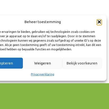
mien Tel
Beheer toestemming
amedewerker Circulaire economie & Energietransitie
 ervaringen te bieden, gebruiken wij technologieën zoals cookies om
n & Vastgoed
over je apparaat op te slaan en/of te raadplegen. Door in te stemmen
hk.nl
chnologieën kunnen wij gegevens zoals surfgedrag of unieke ID's op deze
1 41 65 02
ken. Als je geen toestemming geeft of uw toestemming intrekt, kan dit een
vloed hebben op bepaalde functies en mogelijkheden.
epteren
Weigeren
Bekijk voorkeuren
Privacyverklaring