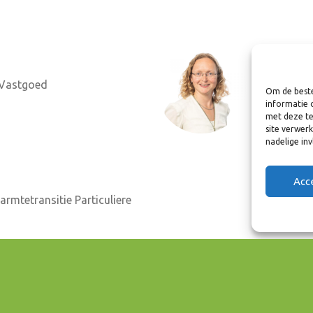
Wille
Programm
 Vastgoed
Om de beste
en Wone
informatie 
w.tel@8r
met deze te
Tel. 06 8
site verwer
nadelige in
Acc
rmtetransitie Particuliere