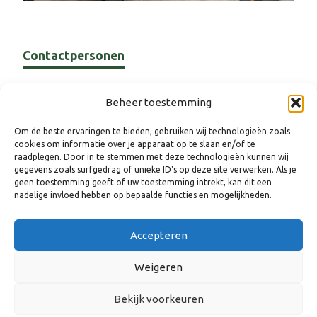
Contactpersonen
Willemien Tel
Beheer toestemming
Programmamedewerker
Om de beste ervaringen te bieden, gebruiken wij technologieën zoals
Circulaire economie &
cookies om informatie over je apparaat op te slaan en/of te
raadplegen. Door in te stemmen met deze technologieën kunnen wij
Energietransitie en Wonen &
gegevens zoals surfgedrag of unieke ID's op deze site verwerken. Als je
Vastgoed
geen toestemming geeft of uw toestemming intrekt, kan dit een
nadelige invloed hebben op bepaalde functies en mogelijkheden.
w.tel@8rhk.nl
Tel. 06 81 41 65 02
Accepteren
Weigeren
Bekijk voorkeuren