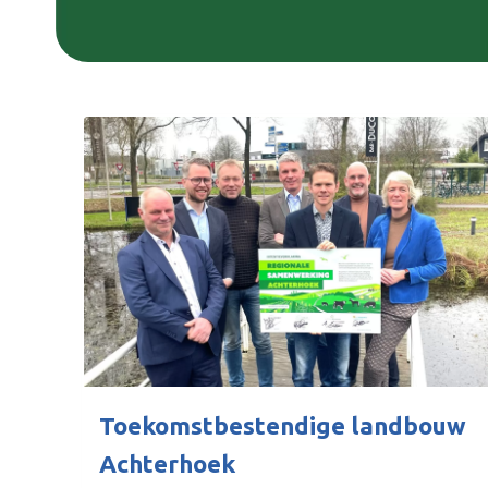
e
t
h
e
m
a
Toekomstbestendige landbouw
Achterhoek