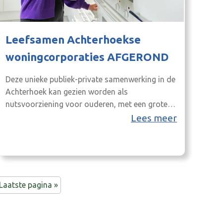
Leefsamen Achterhoekse
woningcorporaties AFGEROND
Deze unieke publiek-private samenwerking in de
Achterhoek kan gezien worden als
nutsvoorziening voor ouderen, met een grote
mate van sociale activatie van naasten
Lees meer
waardoor er op zowel economisch als sociaal
vlak veel effecten zijn.
Laatste pagina »