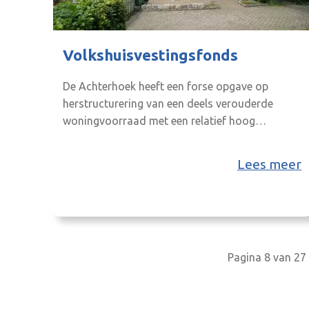
Volkshuisvestingsfonds
De Achterhoek heeft een forse opgave op
herstructurering van een deels verouderde
woningvoorraad met een relatief hoog
gasverbruik. Eigenaars gaan nog niet massaal
over op renovatie en verduurzaming. Dit project
Lees meer
geeft mede invulling aan deze opgave.
Pagina 8 van 27