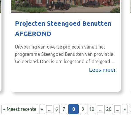
Projecten Steengoed Benutten
AFGEROND
Uitvoering van diverse projecten vanuit het
programma Steengoed Benutten van provincie
Gelderland. Doel is om leegstand of dreigende
leegstand op beeldbepalende locaties in de
Lees meer
Achterhoek tegen te gaan. Leegstaande plekken
krijgen door middel van Steengoed Benutten
een nieuwe invulling.
« Meest recente
«
...
6
7
8
9
10
...
20
...
»