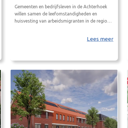
Gemeenten en bedrijfsleven in de Achterhoek
willen samen de leefomstandigheden en
huisvesting van arbeidsmigranten in de regio
verbeteren. Urgentie is er; de Achterhoekse
arbeidsmarkt krimpt nog steeds, de regio
Lees meer
kampt onder andere met veel mensen die met
pensioen gaan.