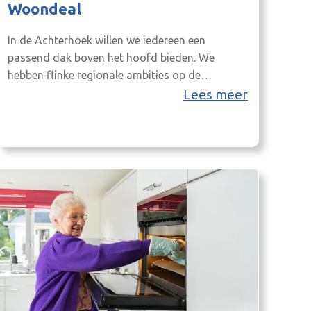
Woondeal
In de Achterhoek willen we iedereen een
passend dak boven het hoofd bieden. We
hebben flinke regionale ambities op de
woningmarkt in het vergroten én
Lees meer
toekomstbestendig maken van de
woningvoorraad. Versnellen van het
bouwproces en gezamenlijk stroomlijnen is van
groot belang.