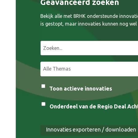
Geavanceerd zoeken
Bekijk alle met 8RHK ondersteunde innovati
is gestopt, maar innovaties kunnen nog wel a
Z
o
e
S
k
e
e
l
n
e
Toon actieve innovaties
c
t
Onderdeel van de Regio Deal Acht
e
e
r
Innovaties exporteren / downloaden
j